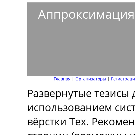
Аппроксимация 
Главная
|
Организаторы
|
Регистраци
Развернутые тезисы 
использованием сис
вёрстки Tex. Рекомен